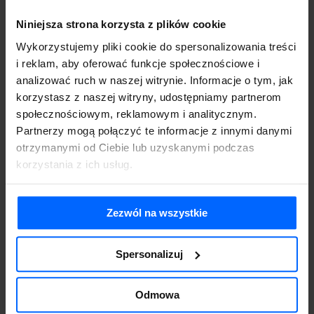
Niniejsza strona korzysta z plików cookie
Wykorzystujemy pliki cookie do spersonalizowania treści
i reklam, aby oferować funkcje społecznościowe i
analizować ruch w naszej witrynie. Informacje o tym, jak
Udział w szkoleniu
korzystasz z naszej witryny, udostępniamy partnerom
grupowym online 3h
społecznościowym, reklamowym i analitycznym.
Y
299.00
zł
Partnerzy mogą połączyć te informacje z innymi danymi
brutto
otrzymanymi od Ciebie lub uzyskanymi podczas
Szkolenie zgodnie z planem szkolenia
korzystania z ich usług.
umieszczonym na podstronie.
Zezwól na wszystkie
Spersonalizuj
Odmowa