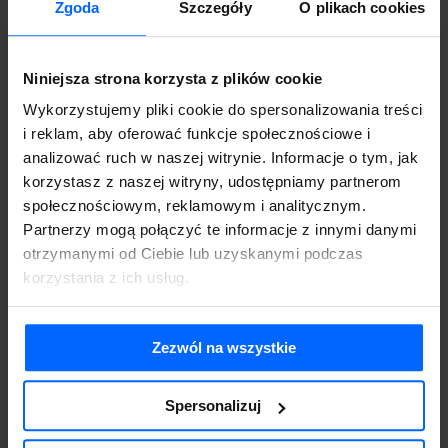
Udział w szkoleniu grupowym
Zgoda
Szczegóły
O plikach cookies
online 3h
299.00
zł
brutto
Niniejsza strona korzysta z plików cookie
Wykorzystujemy pliki cookie do spersonalizowania treści
i reklam, aby oferować funkcje społecznościowe i
analizować ruch w naszej witrynie. Informacje o tym, jak
korzystasz z naszej witryny, udostępniamy partnerom
społecznościowym, reklamowym i analitycznym.
Partnerzy mogą połączyć te informacje z innymi danymi
otrzymanymi od Ciebie lub uzyskanymi podczas
korzystania z ich usług.
Udział w szkoleniu
Zezwól na wszystkie
indywidualnym 3h
990.00
zł
brutto
Spersonalizuj