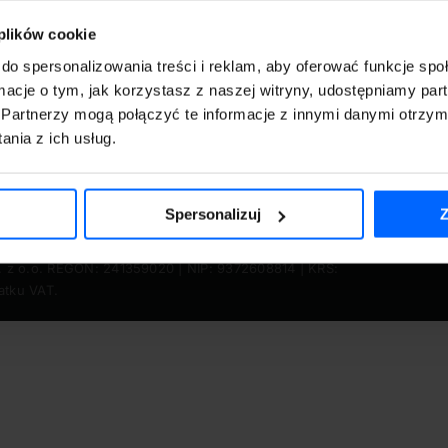
dział w szkoleniu grupowym online 3h
 plików cookie
99.00
zł
brutto
do spersonalizowania treści i reklam, aby oferować funkcje sp
zkolenie zgodnie z planem szkolenia umieszczonym na po
ormacje o tym, jak korzystasz z naszej witryny, udostępniamy p
Partnerzy mogą połączyć te informacje z innymi danymi otrzym
nia z ich usług.
Spersonalizuj
Z
. z o.o. REGON: 241359020 | NIP: 9372608814 | KRS:
atku VAT.