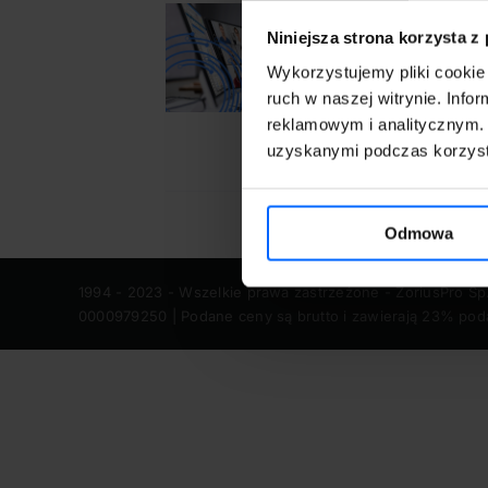
U
Niniejsza strona korzysta z
2
ERZ OPCJE
/
Wykorzystujemy pliki cookie 
SZCZEGÓŁY
S
ruch w naszej witrynie. Inf
reklamowym i analitycznym. 
uzyskanymi podczas korzysta
Odmowa
1994 - 2023 - Wszelkie prawa zastrzeżone - ZoriusPro Sp
0000979250 | Podane ceny są brutto i zawierają 23% pod