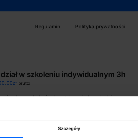
Regulamin
Polityka prywatności
dział w szkoleniu indywidualnym 3h
90.00
zł
brutto
lan i zakres szkolenia do ustalenia indywidualnie.
Szczegóły