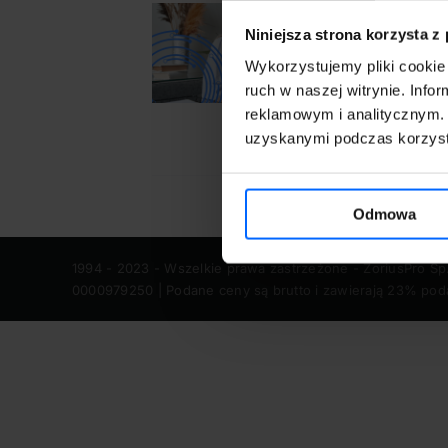
U
Niniejsza strona korzysta z
9
 DO KOSZYKA
/
Wykorzystujemy pliki cookie 
SZCZEGÓŁY
P
ruch w naszej witrynie. Inf
reklamowym i analitycznym. 
uzyskanymi podczas korzysta
Odmowa
1994 - 2023 - Wszelkie prawa zastrzeżone - ZoriusPro Sp
0000979250 | Podane ceny są brutto i zawierają 23% pod