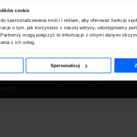
dział w szkoleniu indywidualnym 3h
 plików cookie
90.00
zł
brutto
do spersonalizowania treści i reklam, aby oferować funkcje sp
lan i zakres szkolenia do ustalenia indywidualnie.
ormacje o tym, jak korzystasz z naszej witryny, udostępniamy p
Partnerzy mogą połączyć te informacje z innymi danymi otrzym
nia z ich usług.
Spersonalizuj
Z
. z o.o. REGON: 241359020 | NIP: 9372608814 | KRS:
atku VAT.