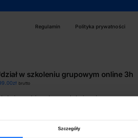
Regulamin
Polityka prywatności
dział w szkoleniu grupowym online 3h
99.00
zł
brutto
zkolenie zgodnie z planem szkolenia umieszczonym na po
Szczegóły