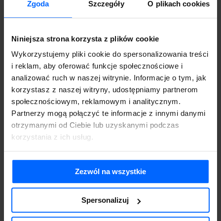
Udział w szkoleniu
Zgoda
Szczegóły
O plikach cookies
indywidualnym 3h
990.00
zł
brutto
Niniejsza strona korzysta z plików cookie
Wykorzystujemy pliki cookie do spersonalizowania treści
i reklam, aby oferować funkcje społecznościowe i
analizować ruch w naszej witrynie. Informacje o tym, jak
korzystasz z naszej witryny, udostępniamy partnerom
społecznościowym, reklamowym i analitycznym.
Partnerzy mogą połączyć te informacje z innymi danymi
otrzymanymi od Ciebie lub uzyskanymi podczas
korzystania z ich usług.
Udział w szkoleniu grupowym
Zezwól na wszystkie
online 3h
299.00
zł
brutto
Spersonalizuj