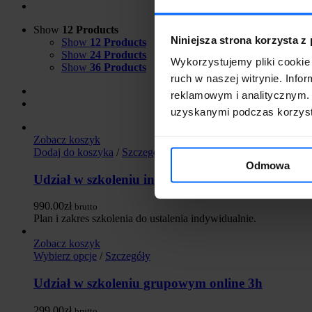
Show
12 Products
Niniejsza strona korzysta z
Show
12 Products
Show
24 Products
Wykorzystujemy pliki cookie 
Show
36 Products
ruch w naszej witrynie. Inf
reklamowym i analitycznym. 
uzyskanymi podczas korzysta
Zobacz koszyk
Dodaj do koszyka
/
Szczegóły
Odmowa
Udział w szkoleniu indywidualnym 3h
990.00
zł
brutto
Plan i zakres szkolenia do ustalenia indywidualnie.
Zobacz koszyk
Wybierz opcje
/
Szczegóły
Udział w szkoleniu grupowym online 3h
299.00
zł
brutto